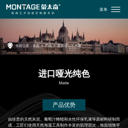
菜单
当前位置：
首页
>
产品
>
原装进口艺术漆
进口哑光纯色
Matte
产品优势
由珍贵的天然灰泥、葡萄汁蜂蜡和水性环保乳液等原材料研制而
成，工匠们使用天然海藻工具制作丰富的肌理层次，饰面细致平