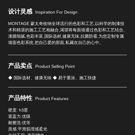
设计灵感
Inspiration For Design
MONTAGE 蒙太奇收纳全球流行的色彩和工艺,以科学的制漆技
术和精湛的施工工艺相融合,渴望将每面墙通过色彩和工艺结合,
漆膜细腻,色彩丰富,国际选材,健康无味,抗菌防霉,为您定制专属
墙面色彩系统,把自己爱的那面,私藏在自己的心中。
产品卖点
Product Selling Point
◆ 国际选材、健康无味 ◆ 易于重涂、施工快捷
产品特性
Product Features
硬度: h3星
遮盖力:优级
耐擦洗:优等
质感:平滑肌理感柔光