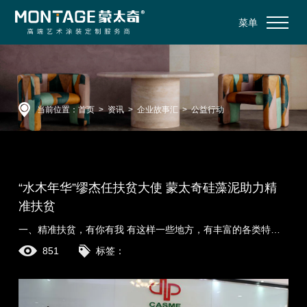
菜单
当前位置：
首页
>
资讯
>
企业故事汇
>
公益行动
“水木年华”缪杰任扶贫大使 蒙太奇硅藻泥助力精
准扶贫
一、精准扶贫，有你有我 有这样一些地方，有丰富的各类特色农产品，却因缺乏渠道和闭塞的交通而无处可销，农民一年的辛劳只能付诸东流;有这样一群人，他们依......
851
标签：