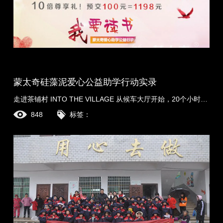
蒙太奇硅藻泥爱心公益助学行动实录
走进茶铺村 INTO THE VILLAGE 从候车大厅开始，20个小时的旅程，一段不长却意义非凡的旅程。列车晚点，与时间的竞速;迷途半路，体验淳朴乡情;环游山间，领略湘楚自......
848
标签：