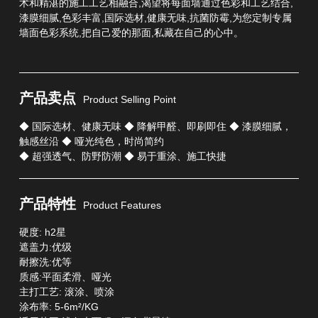
术和精湛的施工工艺相融合,渴望将每面墙通过色彩和工艺结合,
漆膜细腻,色彩丰富,国际选材,健康无味,抗菌防霉,为您定制专属
墙面色彩系统,把自己爱的那面,私藏在自己的心中。
产品卖点
Product Selling Point
◆ 国际选材、健康无味 ◆ 降解甲醛、即刷即住 ◆ 漆膜细腻，
触感丝沿 ◆ 哑光纯色，时尚简约
◆ 超强透气、防野防潮 ◆ 易于重涂、施工快捷
产品特性
Product Features
硬度: h2星
遮盖力:优级
耐擦洗:优等
质感:平面柔滑、哑光
主打工艺: 滚涂、喷涂
涂布率: 5-6m²/KG