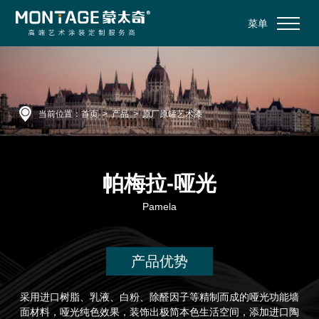
菜单
当前位置：
首页
>
产品
>
原厂原罐艺术漆
帕梅拉-哑光
Pamela
产品优势
采用进口树脂、乳液、白粉、除醛因子等精制而成的哑光功能墙
面材料，哑光纯色效果，装饰出极简本色生活空间，添加进口陶