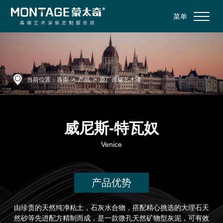
菜单
当前位置：
首页
>
产品
>
原厂原罐艺术漆
威尼斯-特瓦奴
Venice
产品优势
由珍贵的天然纯净粘土，石灰水合物，搭配精心挑选的大理石天
然砂等先进配方精制而成，是一款微孔天然矿物型灰泥，可有效