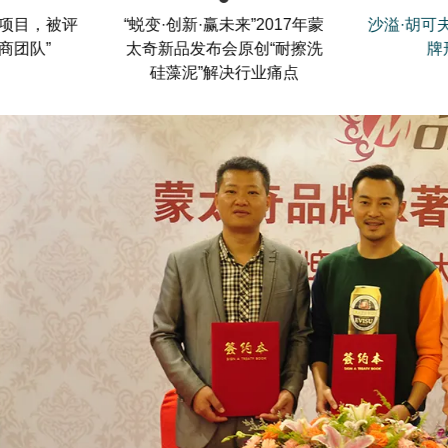
”2017年蒙
沙溢·胡可夫妇出任蒙太奇品
安徽工厂成
原创“耐擦洗
牌形象大使
品
行业痛点