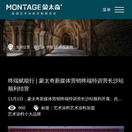
菜单
当前位置：
首页
>
学院
>
学院新闻
终端赋能行 | 蒙太奇新媒体营销终端特训营长沙站
顺利结营
11月1日，蒙太奇新媒体营销终端特训营长沙站顺利开展。此次培训，恰逢蒙太奇“双十一补贴季”全国联动活动前夕，湘赣两地作为双十一区域联动的重点地区，率先......
950
标签：
艺术涂料
艺术涂料加盟
艺术涂料十大品牌