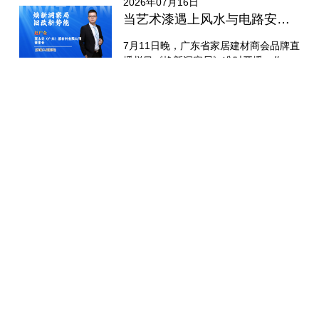
2026年07月16日
当艺术漆遇上风水与电路安全：蒙太奇携手行业大咖解锁旧改新思路
7月11日晚，广东省家居建材商会品牌直
播栏目《焕新洞察局》准时开播。作为
商会重点打造的旧改赛道洞察IP，本期
直播...
2026年07月14日
战绩斐然 | 蒙太奇森氧美学馆第28届广州建博会圆满收官！
7月11日，第28届中国建博会（广州）
圆满落幕。在这场行业盛会上，蒙太奇
以「流量派·森氧家」为主题，携氧宝
3.0全系负...
门店查询
VR场景
我要加盟
在线咨询