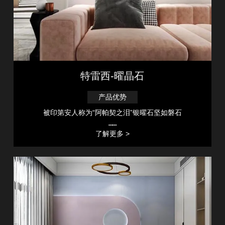
特雷西-曜晶石
产品优势
被印第安人称为“阿帕契之泪”银曜石坚如磐石
……
了解更多 >