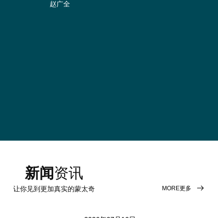
赵广全
蒙
新闻
资讯
MORE更多
让你见到更加真实的蒙太奇