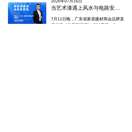
2026年07月16日
当艺术漆遇上风水与电路安全：蒙太奇携手行业大咖解锁旧改新思路
7月11日晚，广东省家居建材商会品牌直
播栏目《焕新洞察局》准时开播。作为
商会重点打造的旧改赛道洞察IP，本期
直播...
2026年07月14日
战绩斐然 | 蒙太奇森氧美学馆第28届广州建博会圆满收官！
7月11日，第28届中国建博会（广州）
圆满落幕。在这场行业盛会上，蒙太奇
以「流量派·森氧家」为主题，携氧宝
3.0全系负...
门店查询
VR场景
我要加盟
在线咨询